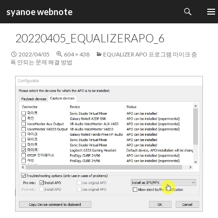
검
syanoe webnote
색
컨
주 메
텐
20220405_EQUALIZERAPO_6
츠
로
2022/04/05
604 × 438
EQUALIZER APO 프로그램 마이크 증
건
폭 안되는 문제 해결 방법
너
뛰
기