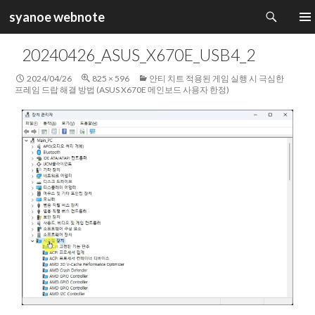
검
syanoe webnote
색
컨
주 메
텐
20240426_ASUS_X670E_USB4_2
츠
로
2024/04/26
825 × 596
안티 치트 적용된 게임 실행 시 극심한
건
프레임 드랍 해결 방법 (ASUS X670E 메인보드 사용자 한정)
너
뛰
기