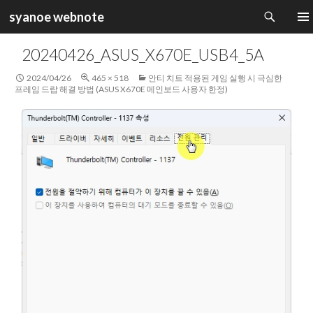
검
syanoe webnote
색
컨
주 메
텐
20240426_ASUS_X670E_USB4_5A
츠
로
2024/04/26
465 × 518
안티 치트 적용된 게임 실행 시 극심한
건
프레임 드랍 해결 방법 (ASUS X670E 메인보드 사용자 한정)
너
뛰
기