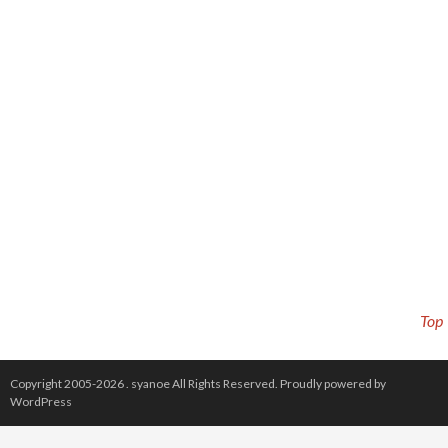
Top
Copyright 2005-2026 .
syanoe
All Rights Reserved.
Proudly powered by
WordPress