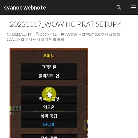
검
syanoe webnote
색
컨
주 메
텐
20231117_WOW HC PRAT SETUP 4
츠
로
2023/11/17
255 × 416
[WOW_HC] PRAT 3.0 추천 설정 및
건
ELVUI와 같이 사용 시 조치 방법 포함
너
뛰
기