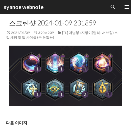
검
syanoe webnote
색
컨
주 메
텐
스크린샷 2024-01-09 231859
츠
로
2024/01/09
390 × 209
[TL] 마법봉+지팡이(딜러+서브힐) 스
건
킬 세팅 및 딜 사이클 (극 단일용)
너
뛰
기
다음 이미지