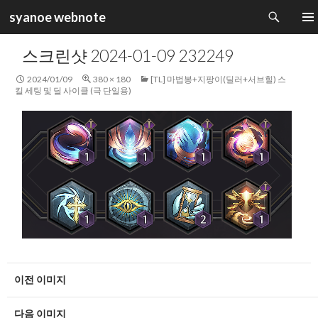
검
syanoe webnote
색
컨
주 메
텐
스크린샷 2024-01-09 232249
츠
로
2024/01/09
380 × 180
[TL] 마법봉+지팡이(딜러+서브힐) 스
건
킬 세팅 및 딜 사이클 (극 단일용)
너
뛰
기
이전 이미지
다음 이미지