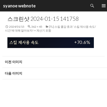
검
syanoe webnote
색
컨
주 메
텐
스크린샷 2024-01-15 141758
츠
로
2024/01/15
362 × 45
[TL] 스킬 쿨감 효과 ‘스킬 재사용 속도/
건
시간’에 대해 알아보자! + 계산기 포함
너
뛰
기
이전 이미지
다음 이미지