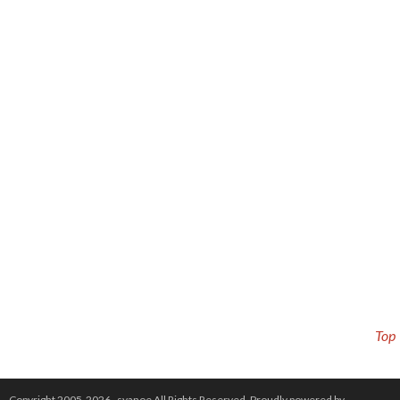
Top
Copyright 2005-2026 .
syanoe
All Rights Reserved.
Proudly powered by