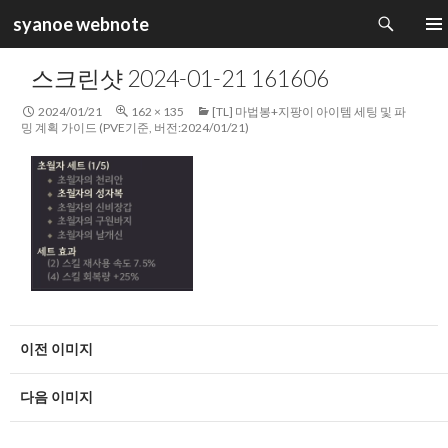
검
syanoe webnote
색
컨
주 메
텐
스크린샷 2024-01-21 161606
츠
로
2024/01/21
162 × 135
[TL] 마법봉+지팡이 아이템 세팅 및 파
건
밍 계획 가이드 (PVE기준, 버전:2024/01/21)
너
뛰
기
이전 이미지
다음 이미지