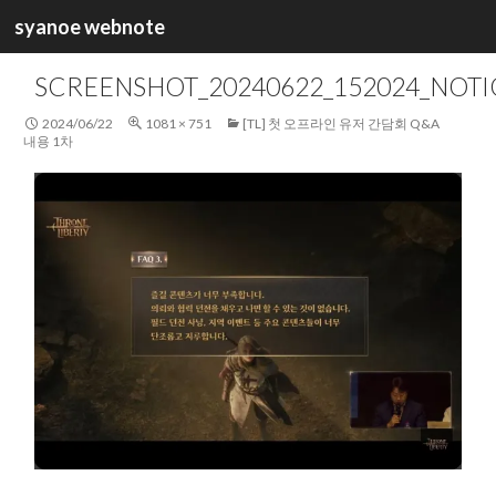
검
syanoe webnote
색
컨
텐
SCREENSHOT_20240622_152024_NOTI
츠
로
2024/06/22
1081 × 751
[TL] 첫 오프라인 유저 간담회 Q&A
건
내용 1차
너
뛰
기