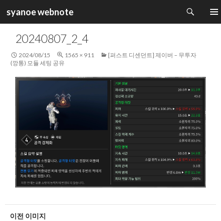
검
syanoe webnote
색
컨
주 메
텐
20240807_2_4
츠
로
2024/08/15
1565 × 911
[퍼스트 디센던트] 제이버 – 무투자
건
(깡통) 모듈 세팅 공유
너
뛰
기
이전 이미지