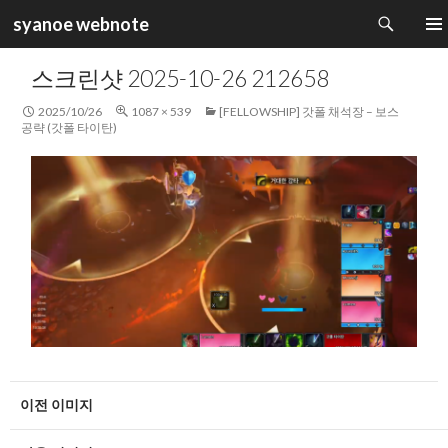
검
syanoe webnote
색
컨
주 메
텐
스크린샷 2025-10-26 212658
츠
로
2025/10/26
1087 × 539
[FELLOWSHIP] 갓폴 채석장 – 보스
건
공략 (갓폴 타이탄)
너
뛰
기
이전 이미지