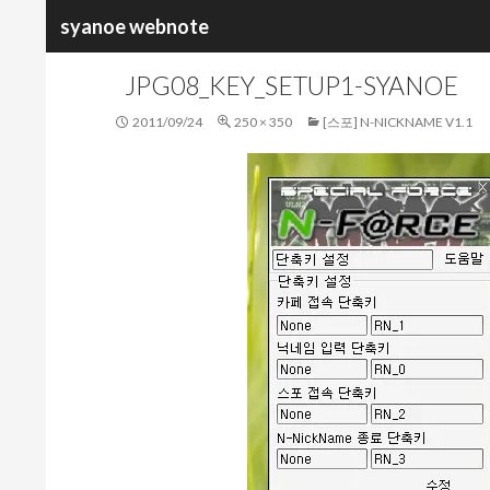
검
syanoe webnote
색
JPG08_KEY_SETUP1-SYANOE
2011/09/24
250 × 350
[스포] N-NICKNAME V1.1