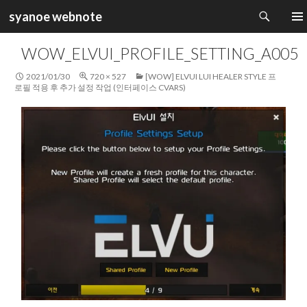
검
syanoe webnote
색
컨
주 메
텐
WOW_ELVUI_PROFILE_SETTING_A005
츠
로
2021/01/30
720 × 527
[WOW] ELVUI LUI HEALER STYLE 프
건
로필 적용 후 추가 설정 작업 (인터페이스 CVARS)
너
뛰
기