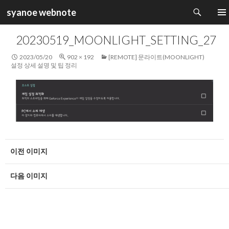
검
syanoe webnote
색
컨
주 메
텐
20230519_MOONLIGHT_SETTING_27
츠
로
2023/05/20
902 × 192
[REMOTE] 문라이트(MOONLIGHT)
건
설정 상세 설명 및 팁 정리
너
뛰
기
이전 이미지
다음 이미지