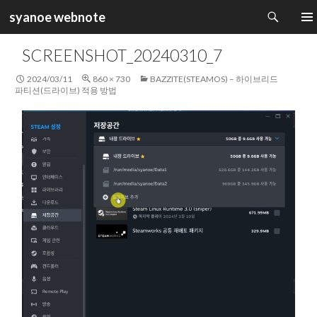
검
syanoe webnote
색
컨
주 메
텐
SCREENSHOT_20240310_7
츠
로
2024/03/11
860 × 730
BAZZITE(STEAMOS) – 하이브리드
건
파티션(드라이브) 적용 방법
너
뛰
기