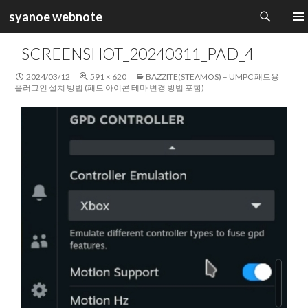
검
syanoe webnote
색
컨
주 메
텐
SCREENSHOT_20240311_PAD_4
츠
로
2024/03/12
591 × 620
BAZZITE(STEAMOS) – UMPC 패드용
건
플러그인 설치 방법 (패드 아이콘 테마 변경 방법 포함)
너
뛰
기