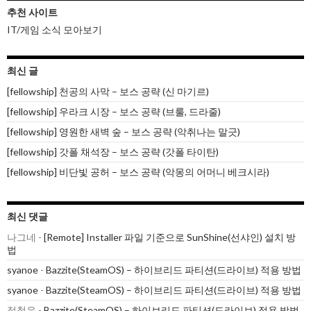
추천 사이트
IT/게임 소식 모아보기
최신 글
[fellowship] 천공의 사막 – 보스 공략 (신 마기르)
[fellowship] 우라크 시장 – 보스 공략 (브룰, 드라줄)
[fellowship] 영원한 새벽 숲 – 보스 공략 (악취나는 말긋)
[fellowship] 갓폴 채석장 – 보스 공략 (갓폴 타이탄)
[fellowship] 비단빛 공허 – 보스 공략 (악몽의 어머니 베크시라)
최신 댓글
나그네
-
[Remote] Installer 파일 기준으로 SunShine(선샤인) 설치 방
법
syanoe
-
Bazzite(SteamOS) – 하이브리드 파티션(드라이브) 적용 방법
syanoe
-
Bazzite(SteamOS) – 하이브리드 파티션(드라이브) 적용 방법
정철우
-
Bazzite(SteamOS) – 하이브리드 파티션(드라이브) 적용 방법