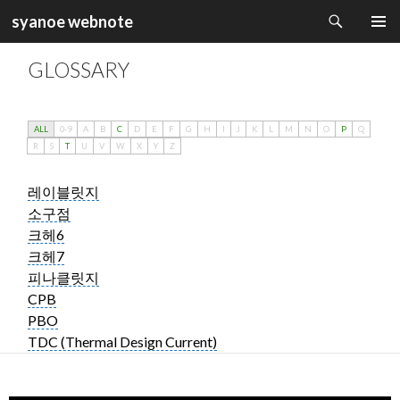
검
syanoe webnote
색
컨
주 메뉴
텐
GLOSSARY
츠
로
건
너
ALL
0-9
A
B
C
D
E
F
G
H
I
J
K
L
M
N
O
P
Q
뛰
R
S
T
U
V
W
X
Y
Z
기
레이블릿지
소구점
크헤6
크헤7
피나클릿지
CPB
PBO
TDC (Thermal Design Current)