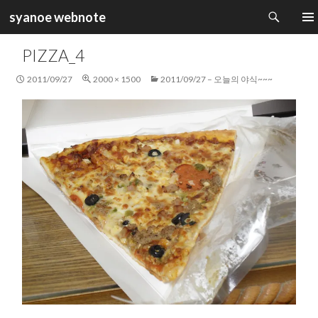
검
syanoe webnote
색
컨
주 메
텐
PIZZA_4
츠
로
2011/09/27
2000 × 1500
2011/09/27 – 오늘의 야식~~~
건
너
뛰
기