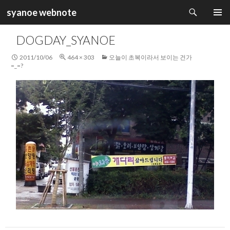
검
syanoe webnote
색
컨
주 메뉴
텐
DOGDAY_SYANOE
츠
로
2011/10/06
464 × 303
오늘이 초복이라서 보이는 건가
건
=_=?
너
뛰
기