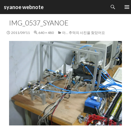
검
syanoe webnote
색
컨
주 메
텐
IMG_0537_SYANOE
츠
로
2011/09/11
640 × 480
아… 추억의 사진을 찾았어요
건
너
뛰
기