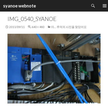
검
syanoe webnote
색
컨
주 메
텐
IMG_0540_SYANOE
츠
로
2011/09/11
640 × 480
아… 추억의 사진을 찾았어요
건
너
뛰
기