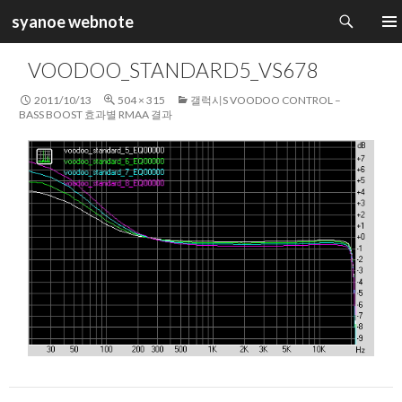
검
syanoe webnote
색
컨
주 메
텐
VOODOO_STANDARD5_VS678
츠
로
2011/10/13
504 × 315
갤럭시S VOODOO CONTROL –
건
BASS BOOST 효과별 RMAA 결과
너
뛰
기