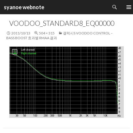
검
syanoe webnote
색
컨
주 메
텐
VOODOO_STANDARD8_EQ00000
츠
로
2011/10/13
504 × 315
갤럭시S VOODOO CONTROL –
건
BASS BOOST 효과별 RMAA 결과
너
뛰
기