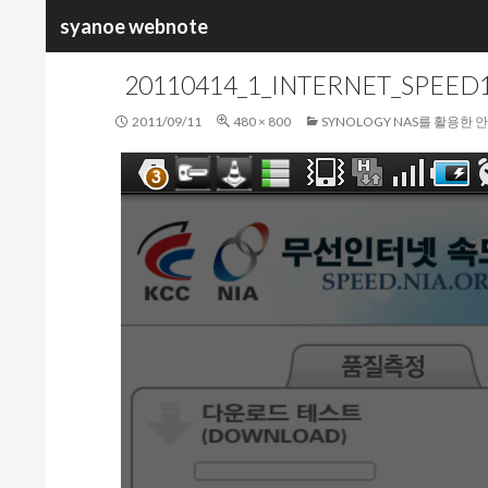
검
syanoe webnote
색
20110414_1_INTERNET_SPEED
2011/09/11
480 × 800
SYNOLOGY NAS를 활용