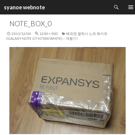
검
syanoe webnote
색
컨
주 메
텐
NOTE_BOX_0
츠
로
2011/12/04
1200 × 900
해외판 갤럭시 노트 화이트
건
(GALAXY NOTE GT-N7000 WHITE) – 개봉기!
너
뛰
기