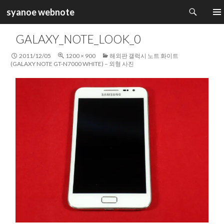
검
syanoe webnote
색
컨
주 메
텐
GALAXY_NOTE_LOOK_0
츠
로
2011/12/05
1200 × 900
해외판 갤럭시 노트 화이트
건
(GALAXY NOTE GT-N7000 WHITE) – 외형 사진
너
뛰
기