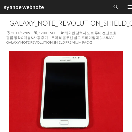
검
syanoe webnote
색
컨
주 
텐
GALAXY_NOTE_REVOLUTION_SHIELD_
츠
로
2011/12/05
1200 × 900
해외판 갤럭시 노트 루마 전신보호
건
필름 장착&개봉&사용 후기 – 루마 레볼루션 쉴드 프리미엄팩 (LLUMAR
GALAXY NOTE REVOLUTION SHIELD PREMIUM PACK)
너
뛰
기