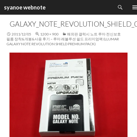
검
syanoe webnote
색
컨
주 
텐
GALAXY_NOTE_REVOLUTION_SHIELD_
츠
로
2011/12/05
1200 × 900
해외판 갤럭시 노트 루마 전신보호
건
필름 장착&개봉&사용 후기 – 루마 레볼루션 쉴드 프리미엄팩 (LLUMAR
GALAXY NOTE REVOLUTION SHIELD PREMIUM PACK)
너
뛰
기