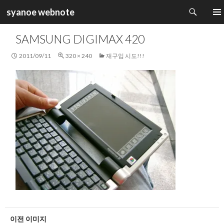
검
syanoe webnote
색
컨
주 메
텐
SAMSUNG DIGIMAX 420
츠
로
2011/09/11
320 × 240
재구입 시도!!!
건
너
뛰
기
이전 이미지