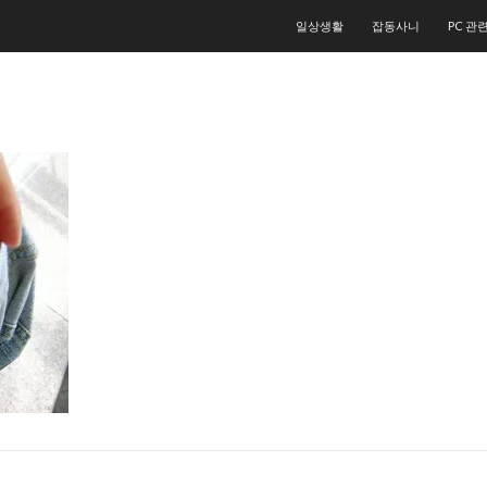
컨텐츠로 건너뛰기
일상생활
잡동사니
PC 관