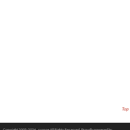
Top
Copyright 2005-2026 .
syanoe
All Rights Reserved.
Proudly powered by