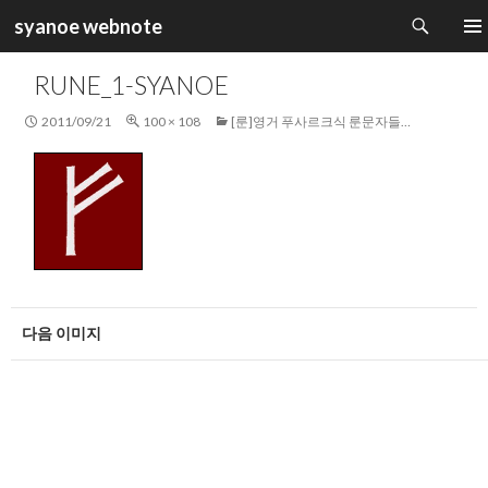
검
syanoe webnote
색
컨
주 메
텐
RUNE_1-SYANOE
츠
로
2011/09/21
100 × 108
[룬]영거 푸사르크식 룬문자들…
건
너
뛰
기
다음 이미지