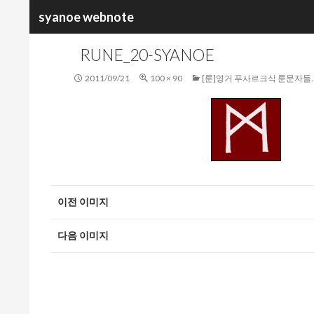
검
syanoe webnote
색
RUNE_20-SYANOE
2011/09/21
100 × 90
[룬]영거 푸사르크식 룬문자들
이전 이미지
다음 이미지