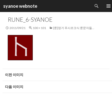
검
syanoe webnote
색
컨
주 메
텐
RUNE_6-SYANOE
츠
로
2011/09/21
100 × 101
[룬]영거 푸사르크식 룬문자들…
건
너
뛰
기
이전 이미지
다음 이미지