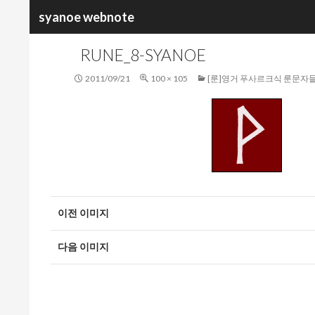
검
syanoe webnote
색
RUNE_8-SYANOE
2011/09/21
100 × 105
[룬]영거 푸사르크식 룬문자
이전 이미지
다음 이미지