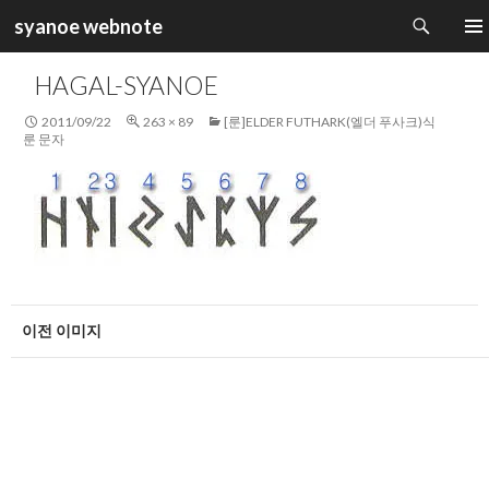
검
syanoe webnote
색
컨
주 메
텐
HAGAL-SYANOE
츠
로
2011/09/22
263 × 89
[룬]ELDER FUTHARK(엘더 푸사크)식
건
룬 문자
너
뛰
기
이전 이미지