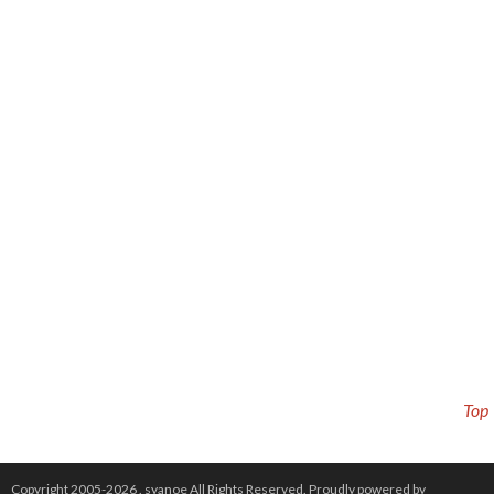
Top
Copyright 2005-2026 .
syanoe
All Rights Reserved.
Proudly powered by