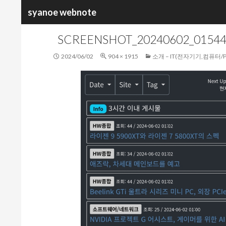
검
syanoe webnote
색
SCREENSHOT_20240602_0154
2024/06/02
904 × 1915
소개 – IT(전자기기,컴퓨터