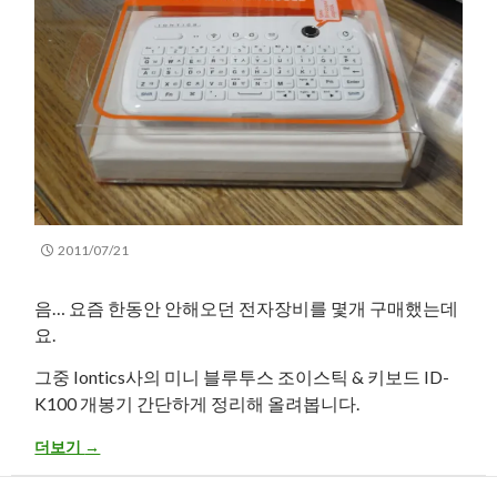
2011/07/21
음… 요즘 한동안 안해오던 전자장비를 몇개 구매했는데
요.
그중 Iontics사의 미니 블루투스 조이스틱 & 키보드 ID-
K100 개봉기 간단하게 정리해 올려봅니다.
Iontics사 Mini Bluetooth Joystick Keyboard ID-K100 (white 
더보기
→