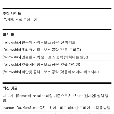
추천 사이트
IT/게임 소식 모아보기
최신 글
[fellowship] 천공의 사막 – 보스 공략 (신 마기르)
[fellowship] 우라크 시장 – 보스 공략 (브룰, 드라줄)
[fellowship] 영원한 새벽 숲 – 보스 공략 (악취나는 말긋)
[fellowship] 갓폴 채석장 – 보스 공략 (갓폴 타이탄)
[fellowship] 비단빛 공허 – 보스 공략 (악몽의 어머니 베크시라)
최신 댓글
나그네
-
[Remote] Installer 파일 기준으로 SunShine(선샤인) 설치 방
법
syanoe
-
Bazzite(SteamOS) – 하이브리드 파티션(드라이브) 적용 방법