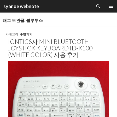
검
syanoe webnote
색
컨
주 메뉴
텐
태그 보관물: 블루투스
츠
로
건
카테고리 :
주변기기
너
IONTICS사 MINI BLUETOOTH
뛰
JOYSTICK KEYBOARD ID-K100
기
(WHITE COLOR) 사용 후기