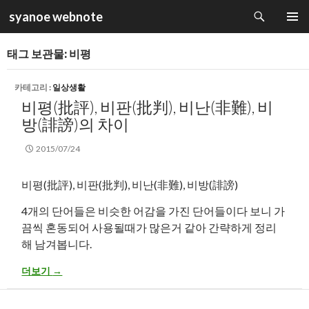
검
syanoe webnote
색
컨
주 메뉴
텐
태그 보관물: 비평
츠
로
건
카테고리 :
일상생활
너
비평(批評), 비판(批判), 비난(非難), 비
뛰
방(誹謗)의 차이
기
2015/07/24
비평(批評), 비판(批判), 비난(非難), 비방(誹謗)
4개의 단어들은 비슷한 어감을 가진 단어들이다 보니 가
끔씩 혼동되어 사용될때가 많은거 같아 간략하게 정리
해 남겨봅니다.
비평(批評), 비판(批判), 비난(非難), 비방(誹謗)의 차이
더보기
→