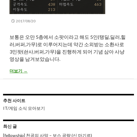
2017/08/20
보통은 오만 5층에서 소팟이라고 해도 5인(탱딜,딜러,힐
러,버퍼,가무)로 이루어지는데 약간 소외받는 소환사로
3인팟(솬사,버퍼,가무)을 진행하게 되어 기념 삼아 사냥
영상을 남겨보았습니다.
리니지2 – 클래식 서버 : 소환사 오만 5층 3인팟 동영상
더보기
→
추천 사이트
IT/게임 소식 모아보기
최신 글
[fellowship] 천공의 사막 – 보스 공략 (신 마기르)