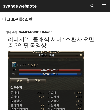
검
syanoe webnote
색
컨
주 메뉴
텐
태그 보관물: 소팟
츠
로
건
카테고리 :
GAME MOVIE & IMAGE
너
리니지2 – 클래식 서버 : 소환사 오만 5
뛰
층 3인팟 동영상
기