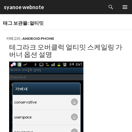
검
syanoe webnote
색
컨
주 메뉴
텐
태그 보관물: 얼티밋
츠
로
건
카테고리 :
ANDROID PHONE
너
테그라크 오버클럭 얼티밋 스케일링 가
뛰
버너 옵션 설명
기