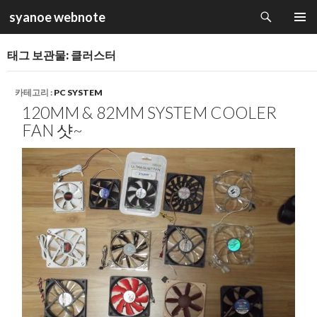
검
syanoe webnote
색
컨
주 메뉴
텐
태그 보관물: 클러스터
츠
로
건
카테고리 :
PC SYSTEM
너
120MM & 82MM SYSTEM COOLER
뛰
FAN 샷~
기