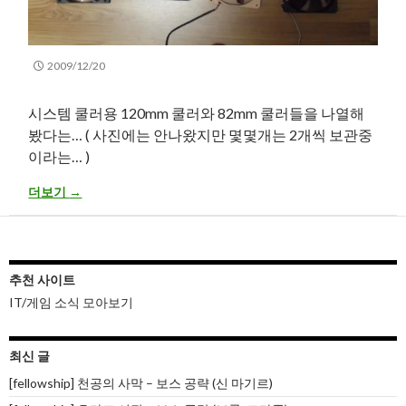
2009/12/20
시스템 쿨러용 120mm 쿨러와 82mm 쿨러들을 나열해
봤다는… ( 사진에는 안나왔지만 몇몇개는 2개씩 보관중
이라는… )
120mm & 82mm System Cooler Fan 샷~
더보기
→
추천 사이트
IT/게임 소식 모아보기
최신 글
[fellowship] 천공의 사막 – 보스 공략 (신 마기르)