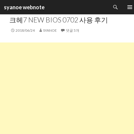
검
syanoe webnote
색
카테고리 :
PC SYSTEM
컨
주 메
크헤7 NEW BIOS 0702 사용 후기
텐
츠
2018/06/24
SYANOE
댓글 5개
로
건
너
뛰
기