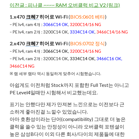
이전글 : 피나클 ~~~~ RAM 오버클럭 비교 V2 (링크)
1.x470
크헤7
히어로 Wi-Fi
(
BIOS:0601 베타
)
– PE lv4, ram 4개 :
3066C14 OK
,
3200C14/16 NG
– PE lv4, ram 2개 : 3200C14 OK,
3334C14 OK
,
3466C14/16 NG
2.x470
크헤7
히어로 Wi-Fi
(
BIOS:0702 정식
)
– PE lv4, ram 4개 :
3066C14 OK,
3200C14/16 NG
– PE lv4, ram 2개 : 3200C14 OK
, 3334C14 OK,
3466C16 OK,
3466C14 NG
※ 램 세부 램타 역시 동일하게 맞추어 시험했습니다.
아쉽게도 이전처럼 Stock까지 포함한 Full Test는 아니고
PE Level4일때만 시험해서 비교했는데요.
표기는 안했다만 제가 만져본 느낀으로는 이전보다 근
소하게 좋아진걸 느낄수 있었습니다.
아마 호환성이라는 단어(
compatibility)
그대로 더 높은
클럭을 쓸수 있는 안정성이 아니라 오버클럭 포텐셜이
높은 삼성B다이 이외 다른 회사/다이의 제품들에 대한