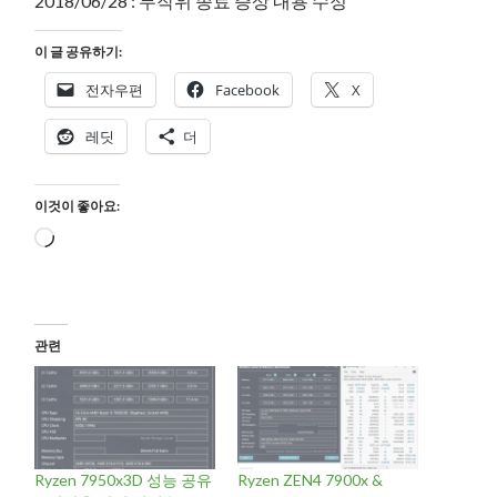
2018/06/28 : 무작위 종료 증상 내용 수정
이 글 공유하기:
전자우편
Facebook
X
레딧
더
이것이 좋아요:
로
드
중...
관련
Ryzen 7950x3D 성능 공유
Ryzen ZEN4 7900x &