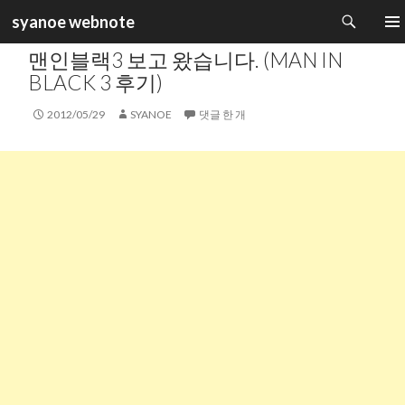
검
syanoe webnote
색
카테고리 :
일상생활
컨
주 메
맨인블랙3 보고 왔습니다. (MAN IN
텐
츠
BLACK 3 후기)
로
건
2012/05/29
SYANOE
댓글 한 개
너
뛰
기