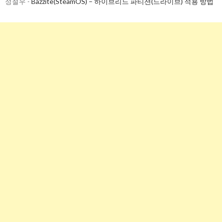
정철우
-
Bazzite(SteamOS) – 하이브리드 파티션(드라이브) 적용 방법