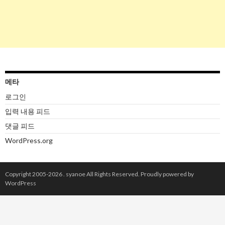
메타
로그인
입력 내용 피드
댓글 피드
WordPress.org
Copyright 2005-2026 .
syanoe
All Rights Reserved.
Proudly powered by
WordPress