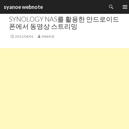
검
syanoe webnote
색
카테고리 :
ANDROID PHONE
,
NAS & PC SERVER
컨
주 메
SYNOLOGY NAS를 활용한 안드로이드
텐
츠
폰에서 동영상 스트리밍
로
건
2011/04/01
SYANOE
너
뛰
기