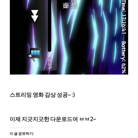
스트리밍 영화 감상 성공~ :)
이제 지긋지긋한 다운로드여 ㅂㅂ2~
이 글 공유하기: