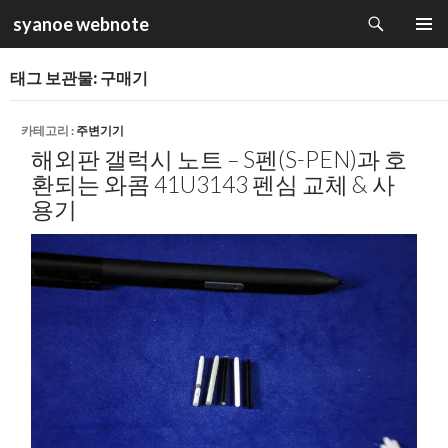
검
syanoe webnote
색
컨
주 메뉴
텐
태그 보관물: 구매기
츠
로
건
카테고리 :
주변기기
너
해외판 갤럭시 노트 – S펜(S-PEN)과 호
뛰
환되는 와콤 41U3143 펜심 교체 & 사
기
용기