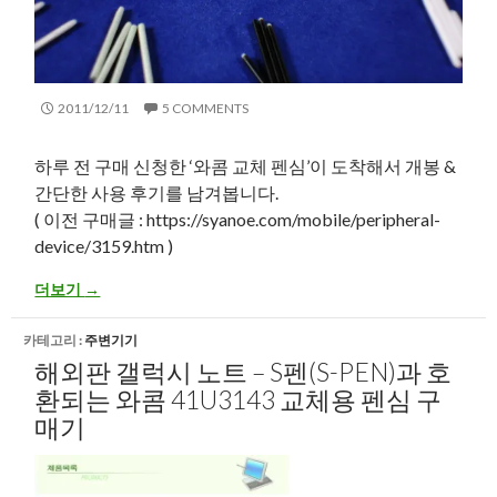
2011/12/11
5 COMMENTS
하루 전 구매 신청한 ‘와콤 교체 펜심’이 도착해서 개봉 &
간단한 사용 후기를 남겨봅니다.
( 이전 구매글 : https://syanoe.com/mobile/peripheral-
device/3159.htm )
해외판 갤럭시 노트 – S펜(S-pen)과 호환되는 와콤 41U3143 펜심 
더보기
→
카테고리 :
주변기기
해외판 갤럭시 노트 – S펜(S-PEN)과 호
환되는 와콤 41U3143 교체용 펜심 구
매기