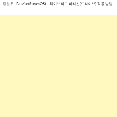
정철우
-
Bazzite(SteamOS) – 하이브리드 파티션(드라이브) 적용 방법