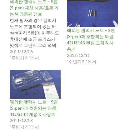
해외판 갤럭시 노트 – S펜
(S-pen) 대신 사용/호환 가
능한 와콤펜 정보
현재 필자의 경우 갤럭시
노트에 포함되어 있는 S-
해외판 갤럭시 노트 – S펜
pen(이하 S펜)이 아무래도
(S-pen)과 호환되는 와콤
휴대성에 조금 포커스가
41U3143 펜심 교체 & 사
맞춰져 그런지 그리 넉넉
용기
하지 못한 싸이즈와 입력
2011/12/06
2011/12/11
이 인식이 가능한 기울기
"주변기기"에서
"주변기기"에서
제한으로 인해 필기시 조
금 불편함을 느끼고 있습
니다. 특히 필기시 인식 가
능한 기울기 경우는 사람
마다 글씨 입력(필기)시 펜
을 잡는 방법이 달라 이것
은 필자에게만 해당할수
해외판 갤럭시 노트 – S펜
있는 문제긴 한데, 필자의
(S-pen)과 호환되는 와콤
경우 아주 고약한…
41U3143 개봉 & 사용기
2011/12/08
"주변기기"에서