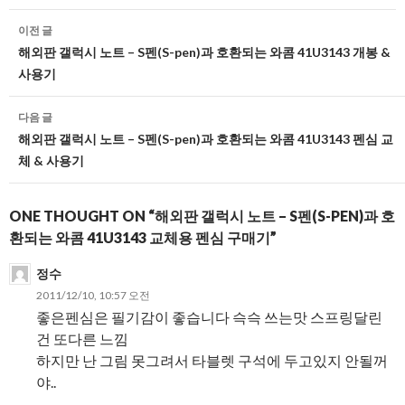
글
이전 글
네
해외판 갤럭시 노트 – S펜(S-pen)과 호환되는 와콤 41U3143 개봉 &
사용기
비
게
다음 글
해외판 갤럭시 노트 – S펜(S-pen)과 호환되는 와콤 41U3143 펜심 교
이
체 & 사용기
션
ONE THOUGHT ON “해외판 갤럭시 노트 – S펜(S-PEN)과 호
환되는 와콤 41U3143 교체용 펜심 구매기”
정수
2011/12/10, 10:57 오전
좋은펜심은 필기감이 좋습니다 슥슥 쓰는맛 스프링달린
건 또다른 느낌
하지만 난 그림 못그려서 타블렛 구석에 두고있지 안될꺼
야..