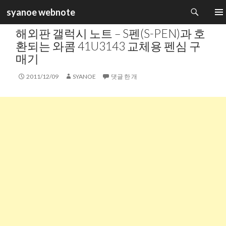
검
syanoe webnote
색
카테고리 :
주변기기
컨
주 메
해외판 갤럭시 노트 – S펜(S-PEN)과 호
텐
츠
환되는 와콤 41U3143 교체용 펜심 구
로
매기
건
너
2011/12/09
SYANOE
댓글 한 개
뛰
기