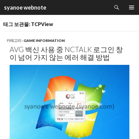
검
syanoe webnote
색
컨
주 메뉴
텐
태그 보관물: TCPView
츠
로
건
카테고리 :
GAME INFORMATION
너
AVG 백신 사용 중 NCTALK 로그인 창
뛰
이 넘어 가지 않는 에러 해결 방법
기