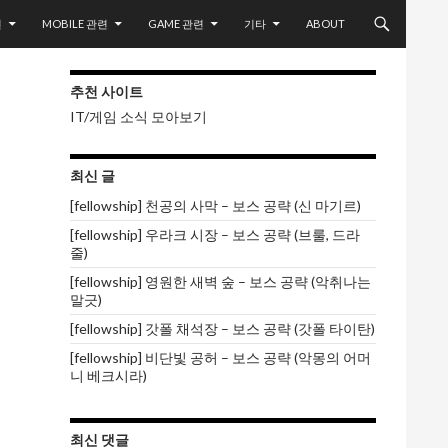
련
MOBILE 관련
GAME 관련
기타
ABOUT
추천 사이트
IT/게임 소식 모아보기
최신 글
[fellowship] 천공의 사막 – 보스 공략 (신 마기르)
[fellowship] 우라크 시장 – 보스 공략 (브룰, 드라
줄)
[fellowship] 영원한 새벽 숲 – 보스 공략 (악취나는
말긋)
[fellowship] 갓폴 채석장 – 보스 공략 (갓폴 타이탄)
[fellowship] 비단빛 공허 – 보스 공략 (악몽의 어머
니 베크시라)
최신 댓글