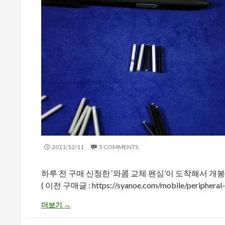
2011/12/11
5 COMMENTS
하루 전 구매 신청한 ‘와콤 교체 펜심’이 도착해서 개
( 이전 구매글 : https://syanoe.com/mobile/peripheral-
해외판 갤럭시 노트 – S펜(S-pen)과 호환되는 와콤 41U314
더보기
→