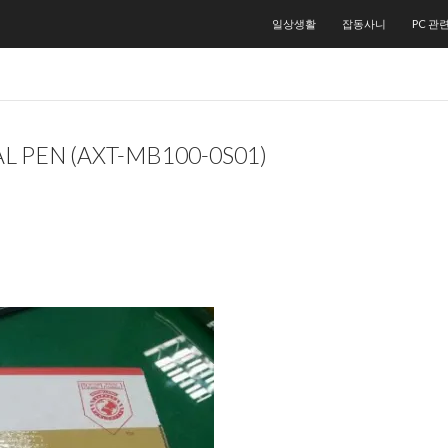
컨텐츠로 건너뛰기
일상생활
잡동사니
PC 관
 PEN (AXT-MB100-0S01)