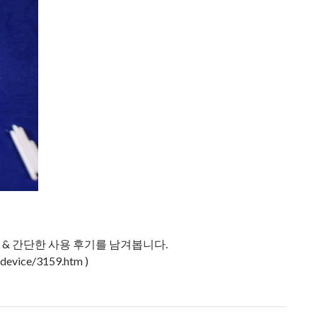
봉 & 간단한 사용 후기를 남겨봅니다.
device/3159.htm )
3 펜심 교체 & 사용기