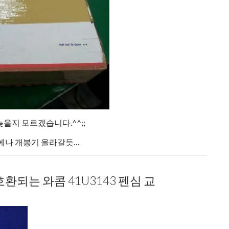
을지 모르겠습니다.^^;;
쯤에나 개봉기 올라갈듯…
호환되는 와콤 41U3143 펜심 교