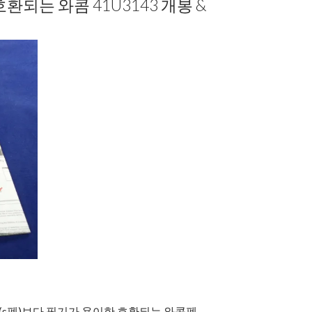
호환되는 와콤 41U3143 개봉 &
n(s펜)보다 필기가 용이한 호환되는 와콤펜