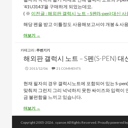
’41U3143’을 구매하게 되었는데요.
( ※
이전글 : 해외판 갤럭시 노트 – S펜(S-pen) 대신
해당 펜을 받고 이틀정도 사용해보고서야 개봉 & 사
해외판 갤럭시 노트 – S펜(S-pen)과 호환되는 와콤 41U314
더보기
→
카테고리 :
주변기기
해외판 갤럭시 노트 – S펜(S-PEN)
2011/12/06
21 COMMENTS
현재 필자의 경우 갤럭시노트에 포함되어 있는 S-pen
맞춰져 그런지 그리 넉넉하지 못한 싸이즈와 입력이 
금 불편함을 느끼고 있습니다.
해외판 갤럭시 노트 – S펜(S-pen) 대신 사용/호환 가능한 
더보기
→
Copyright 2005-2026 .
syanoe
All Rights Reserved.
Proudly powered b