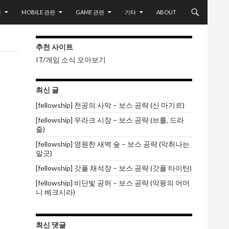
련
MOBILE 관련
GAME 관련
기타
ABOUT
추천 사이트
IT/게임 소식 모아보기
최신 글
[fellowship] 천공의 사막 – 보스 공략 (신 마기르)
[fellowship] 우라크 시장 – 보스 공략 (브룰, 드라
줄)
[fellowship] 영원한 새벽 숲 – 보스 공략 (악취나는
말긋)
[fellowship] 갓폴 채석장 – 보스 공략 (갓폴 타이탄)
[fellowship] 비단빛 공허 – 보스 공략 (악몽의 어머
니 베크시라)
최신 댓글