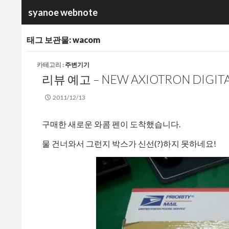
검
syanoe webnote
색
태그 보관물: wacom
카테고리 :
주변기기
리뷰 예고 – NEW AXIOTRON DIGITAL
2011/12/13
구매한 새로운 와콤 펜이 도착했습니다.
물 건너와서 그런지 박스가 신선(?)하지 못하네요!