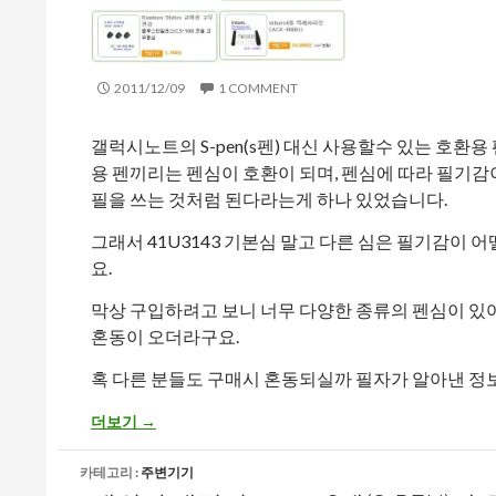
2011/12/09
1 COMMENT
갤럭시노트의 S-pen(s펜) 대신 사용할수 있는 호환용
용 펜끼리는 펜심이 호환이 되며, 펜심에 따라 필기
필을 쓰는 것처럼 된다라는게 하나 있었습니다.
그래서 41U3143 기본심 말고 다른 심은 필기감이
요.
막상 구입하려고 보니 너무 다양한 종류의 펜심이 있
혼동이 오더라구요.
혹 다른 분들도 구매시 혼동되실까 필자가 알아낸 정
해외판 갤럭시 노트 – S펜(S-pen)과 호환되는 와콤 41U31
더보기
→
카테고리 :
주변기기