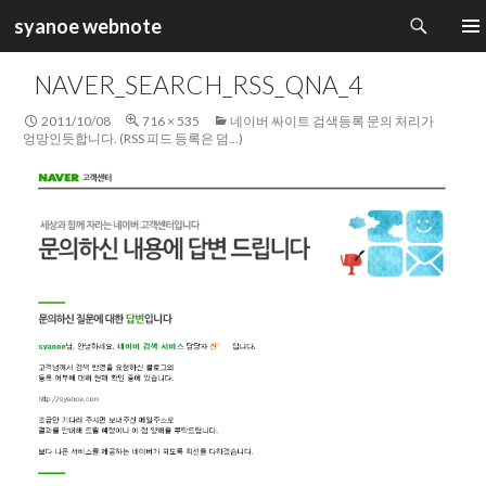
검
syanoe webnote
색
컨
주 메
텐
NAVER_SEARCH_RSS_QNA_4
츠
로
2011/10/08
716 × 535
네이버 싸이트 검색등록 문의 처리가
건
엉망인듯합니다. (RSS 피드 등록은 덤…)
너
뛰
기